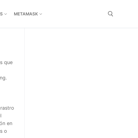
S
METAMASK
s que
ng.
 rastro
l
ión en
s o