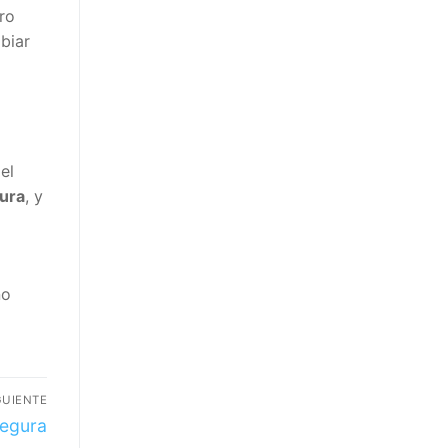
ro
biar
el
ura
, y
no
GUIENTE
egura