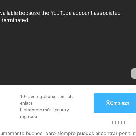
10€ por registrarse con este
Empieza
enlace
Plataforma más segura y
regulada





umamente buenos, pero siempre puedes encontrar por ti 