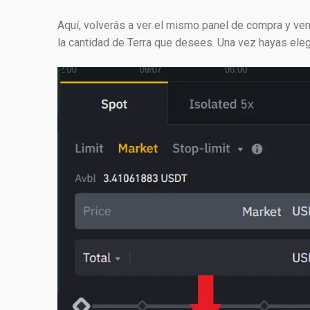
Aquí, volverás a ver el mismo panel de compra y ven
la cantidad de Terra que desees. Una vez hayas elegi