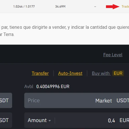
ar, tienes que dirigirte a vender, y indicar la cantidad que quier
r Terra.
0€ when you Create an Account with B