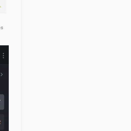
es
x
itvavo