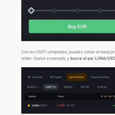
Con los USDT comprados, puedes volver al menú princ
orden. Vuelve a mercado, y
busca el par LUNA/US