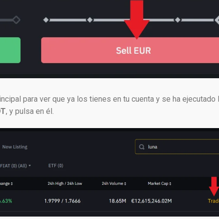
I want my 10 € Free
*KYC verification and 10€ minimum deposit required to receive the bonus
ipal para ver que ya los tienes en tu cuenta y se ha ejecutado 
DT
, y pulsa en él.