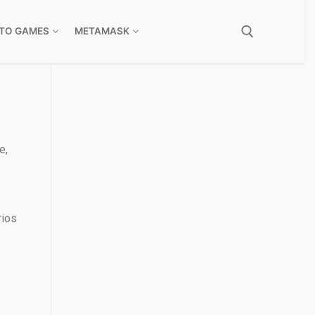
TO GAMES
METAMASK
e,
rios