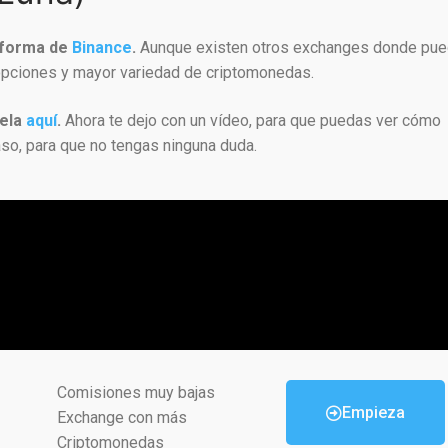
taforma de
Binance
.
Aunque existen otros exchanges donde pu
 opciones y mayor variedad de criptomonedas.
tela
aquí
.
Ahora te dejo con un vídeo, para que puedas ver cómo
aso, para que no tengas ninguna duda.
Comisiones muy bajas
Empieza
Exchange con más
Criptomonedas