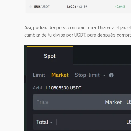
Así, podrás después comprar Terra. Una vez elijas el p
cambiar de tu divisa por USDT, para después compra
Get 1