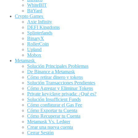
WhiteBIT
BitYard
Crypto Games
Axie Infinity
DEFI Kingdoms
Splinterlands
BinaryX
RollerCoin
Upland
Mobox
Metamask
Solución Principales Problemas
De Binance a Metamask
Cómo retirar dinero y tokens
Solución Transacciones Pendientes
Cómo Agregar y Eliminar Tokens
Private key/clave privada: ¿Qué es?
Solución Insufficient Funds
Cómo configurar el Gas Fee
Cómo Exportar tu Cuenta
Cómo Recuperar tu Cuenta
Metamask Vs. Ledger
Crear una nueva cuenta
Cerrar Sesión