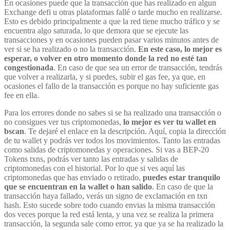
En ocasiones puede que la transacción que has realizado en algun
Exchange defi u otras plataformas fallé o tarde mucho en realizarse.
Esto es debido principalmente a que la red tiene mucho tráfico y se
encuentra algo saturada, lo que demora que se ejecute las
transacciones y en ocasiones pueden pasar varios minutos antes de
ver si se ha realizado o no la transacción.
En este caso, lo mejor es
esperar, o volver en otro momento donde la red no esté tan
congestionada
. En caso de que sea un error de transacción, tendrás
que volver a realizarla, y si puedes, subir el gas fee, ya que, en
ocasiones el fallo de la transacción es porque no hay suficiente gas
fee en ella.
Para los errores donde no sabes si se ha realizado una transacción o
no consigues ver tus criptomonedas,
lo mejor es ver tu wallet en
bscan
. Te dejaré el enlace en la descripción. Aquí, copia la dirección
de tu wallet y podrás ver todos los movimientos. Tanto las entradas
como salidas de criptomonedas y operaciones. Si vas a BEP-20
Tokens txns, podrás ver tanto las entradas y salidas de
criptomonedas con el historial. Por lo que si ves aquí las
criptomonedas que has enviado o retirado,
puedes estar tranquilo
que se encuentran en la wallet o han salido
. En caso de que la
transacción haya fallado, verás un signo de exclamación en txn
hash. Esto sucede sobre todo cuando envias la misma transacción
dos veces porque la red está lenta, y una vez se realiza la primera
transacción, la segunda sale como error, ya que ya se ha realizado la