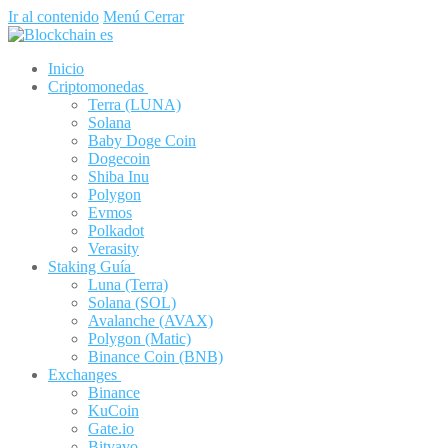
Ir al contenido
Menú
Cerrar
Inicio
Criptomonedas
Terra (LUNA)
Solana
Baby Doge Coin
Dogecoin
Shiba Inu
Polygon
Evmos
Polkadot
Verasity
Staking Guía
Luna (Terra)
Solana (SOL)
Avalanche (AVAX)
Polygon (Matic)
Binance Coin (BNB)
Exchanges
Binance
KuCoin
Gate.io
Bitvavo