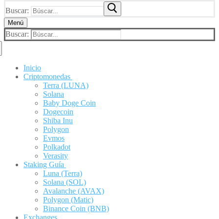
Buscar:
Menú
Buscar:
Inicio
Criptomonedas
Terra (LUNA)
Solana
Baby Doge Coin
Dogecoin
Shiba Inu
Polygon
Evmos
Polkadot
Verasity
Staking Guía
Luna (Terra)
Solana (SOL)
Avalanche (AVAX)
Polygon (Matic)
Binance Coin (BNB)
Exchanges