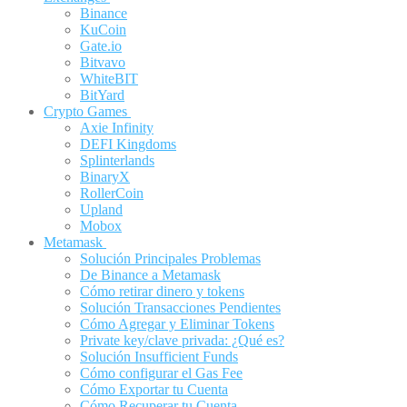
Binance
KuCoin
Gate.io
Bitvavo
WhiteBIT
BitYard
Crypto Games
Axie Infinity
DEFI Kingdoms
Splinterlands
BinaryX
RollerCoin
Upland
Mobox
Metamask
Solución Principales Problemas
De Binance a Metamask
Cómo retirar dinero y tokens
Solución Transacciones Pendientes
Cómo Agregar y Eliminar Tokens
Private key/clave privada: ¿Qué es?
Solución Insufficient Funds
Cómo configurar el Gas Fee
Cómo Exportar tu Cuenta
Cómo Recuperar tu Cuenta