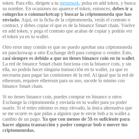
token. Para ello, dirigete a tu
metamask
, pulsa en add token, y busca
su nombre. En ocasiones no aparece el token, entonces,
debes ir a
coingecko o coinmarketcap y buscar la criptomoneda que has
enviado.
Aquí, en la ficha de la criptomoneda, verás el contrato o
contract, y debes copiar el que es de la binance Smart chain. Vuelve
en add token, y pega el contrato que acabas de copiar y podrás ver
el token ya en tu wallet.
Otro error muy común es que no puedo aprobar una criptomoneda
en panckeswap u otro Exchange defi para comprar o vender. Esto,
casi siempre es debido a que no tienes binance coin en tu wallet
.
La red de binance Smart chain funciona con la binance coin, y sin
ella, no podrás hacer ninguna transacción en tu wallet, ya que es
necesaria para pagar las comisiones de la red. Al igual que la red de
ethereum, requiere ethereum para su uso, sucede lo mismo con
binance Smart chain.
Si no tienes binance coin, puedes comprar en binance u otros
Exchange la criptomoneda y enviarla en tu wallet para ya poder
usarlo. Si el retiro mínimo es muy elevado, la única alternativa que
se me ocurre es que pidas a alguien que te envie bnb a tu wallet a
cambio de un pago.
Ya que con menos de 5$ es suficiente para
hacer alguna transacción y poder comprar bnb o mover tus
criptomonedas.