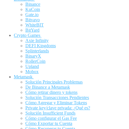
Binance
KuCoin
Gate.io
Bitvavo
WhiteBIT
BitYard
Crypto Games
Axie Infinity
DEFI Kingdoms
Splinterlands
BinaryX
RollerCoin
Upland
Mobox
Metamask
Solución Principales Problemas
De Binance a Metamask
Cómo retirar dinero y tokens
Solución Transacciones Pendientes
Cómo Agregar y Eliminar Tokens
Private key/clave privada: ¿Qué es?
Solución Insufficient Funds
Cómo configurar el Gas Fee
Cómo Exportar tu Cuenta
Cómo Recuperar tu Cuenta