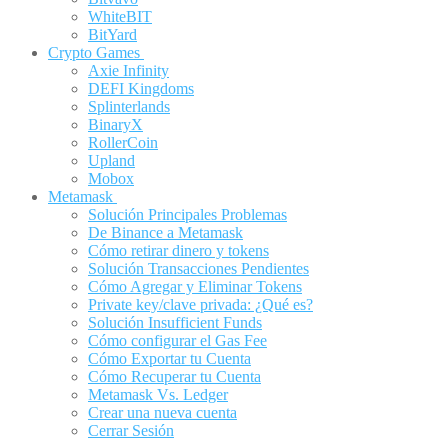
WhiteBIT
BitYard
Crypto Games
Axie Infinity
DEFI Kingdoms
Splinterlands
BinaryX
RollerCoin
Upland
Mobox
Metamask
Solución Principales Problemas
De Binance a Metamask
Cómo retirar dinero y tokens
Solución Transacciones Pendientes
Cómo Agregar y Eliminar Tokens
Private key/clave privada: ¿Qué es?
Solución Insufficient Funds
Cómo configurar el Gas Fee
Cómo Exportar tu Cuenta
Cómo Recuperar tu Cuenta
Metamask Vs. Ledger
Crear una nueva cuenta
Cerrar Sesión