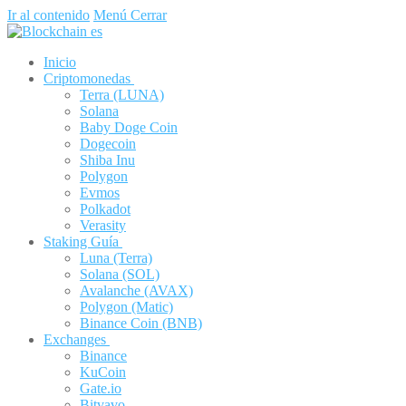
Ir al contenido
Menú
Cerrar
Inicio
Criptomonedas
Terra (LUNA)
Solana
Baby Doge Coin
Dogecoin
Shiba Inu
Polygon
Evmos
Polkadot
Verasity
Staking Guía
Luna (Terra)
Solana (SOL)
Avalanche (AVAX)
Polygon (Matic)
Binance Coin (BNB)
Exchanges
Binance
KuCoin
Gate.io
Bitvavo