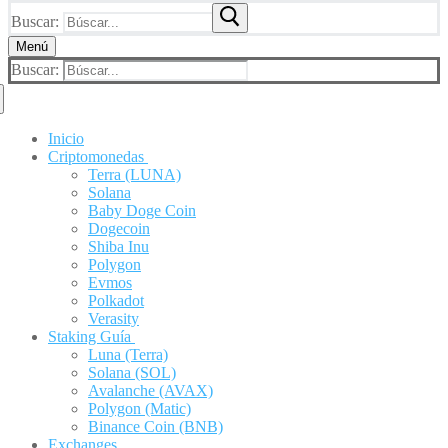
Buscar:
Menú
Buscar:
Inicio
Criptomonedas
Terra (LUNA)
Solana
Baby Doge Coin
Dogecoin
Shiba Inu
Polygon
Evmos
Polkadot
Verasity
Staking Guía
Luna (Terra)
Solana (SOL)
Avalanche (AVAX)
Polygon (Matic)
Binance Coin (BNB)
Exchanges