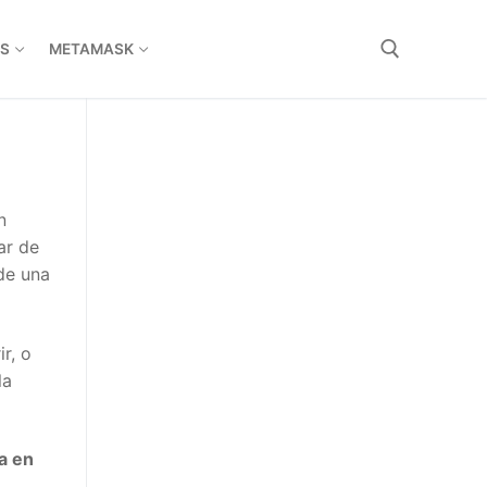
S
METAMASK
n
ar de
de una
r, o
la
a en