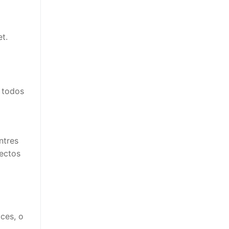
et.
e todos
ntres
pectos
ces, o