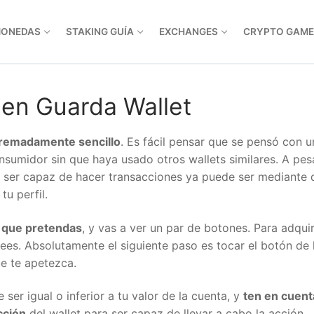
MONEDAS
STAKING GUÍA
EXCHANGES
CRYPTO GAME
en Guarda Wallet
tremadamente sencillo
. Es fácil pensar que se pensó con u
nsumidor sin que haya usado otros wallets similares. A pes
ara ser capaz de hacer transacciones ya puede ser mediante 
tu perfil.
a que pretendas
, y vas a ver un par de botones. Para adquiri
ees. Absolutamente el siguiente paso es tocar el botón de 
ue te apetezca.
er igual o inferior a tu valor de la cuenta, y
ten en cuent
cción
del wallet para ser capaz de llevar a cabo la acción.