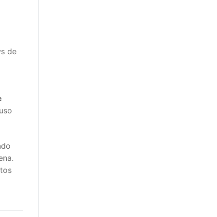
ws de
e
 uso
ndo
ena.
tos