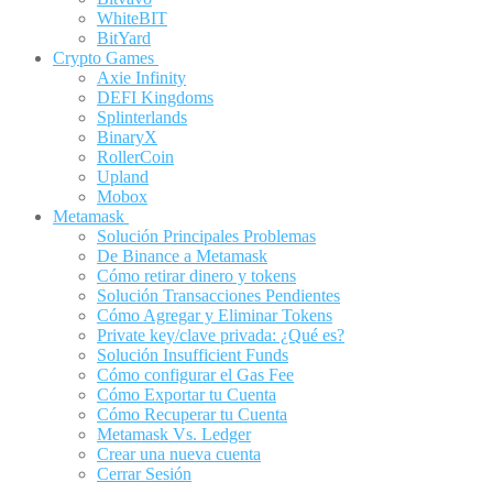
WhiteBIT
BitYard
Crypto Games
Axie Infinity
DEFI Kingdoms
Splinterlands
BinaryX
RollerCoin
Upland
Mobox
Metamask
Solución Principales Problemas
De Binance a Metamask
Cómo retirar dinero y tokens
Solución Transacciones Pendientes
Cómo Agregar y Eliminar Tokens
Private key/clave privada: ¿Qué es?
Solución Insufficient Funds
Cómo configurar el Gas Fee
Cómo Exportar tu Cuenta
Cómo Recuperar tu Cuenta
Metamask Vs. Ledger
Crear una nueva cuenta
Cerrar Sesión