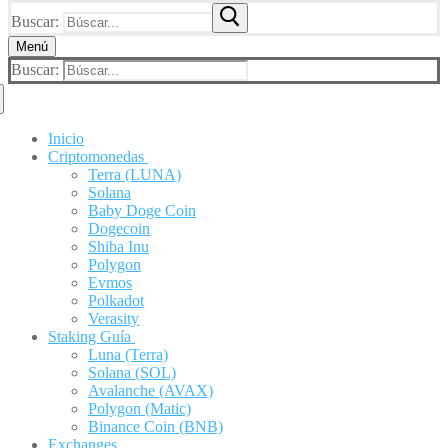
Buscar:
Menú
Buscar:
Inicio
Criptomonedas
Terra (LUNA)
Solana
Baby Doge Coin
Dogecoin
Shiba Inu
Polygon
Evmos
Polkadot
Verasity
Staking Guía
Luna (Terra)
Solana (SOL)
Avalanche (AVAX)
Polygon (Matic)
Binance Coin (BNB)
Exchanges