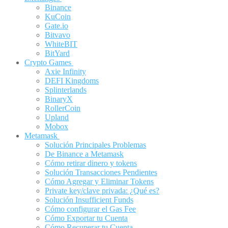
Binance
KuCoin
Gate.io
Bitvavo
WhiteBIT
BitYard
Crypto Games
Axie Infinity
DEFI Kingdoms
Splinterlands
BinaryX
RollerCoin
Upland
Mobox
Metamask
Solución Principales Problemas
De Binance a Metamask
Cómo retirar dinero y tokens
Solución Transacciones Pendientes
Cómo Agregar y Eliminar Tokens
Private key/clave privada: ¿Qué es?
Solución Insufficient Funds
Cómo configurar el Gas Fee
Cómo Exportar tu Cuenta
Cómo Recuperar tu Cuenta