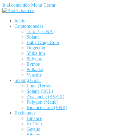
Ir al contenido
Menú
Cerrar
Inicio
Criptomonedas
Terra (LUNA)
Solana
Baby Doge Coin
Dogecoin
Shiba Inu
Polygon
Evmos
Polkadot
Verasity
Staking Guía
Luna (Terra)
Solana (SOL)
Avalanche (AVAX)
Polygon (Matic)
Binance Coin (BNB)
Exchanges
Binance
KuCoin
Gate.io
Bitvavo