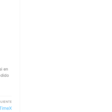
itvavo
i en
dido
UIENTE
TimeX