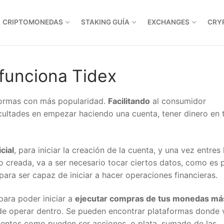
CRIPTOMONEDAS
STAKING GUÍA
EXCHANGES
CRYP
unciona Tidex
formas con más popularidad.
Facilitando
al consumidor
cultades en empezar haciendo una cuenta, tener dinero en t
ial
, para iniciar la creación de la cuenta, y una vez entres 
o creada, va a ser necesario tocar ciertos datos, como es p
ara ser capaz de iniciar a hacer operaciones financieras.
ara poder iniciar a
ejecutar compras de tus monedas más
e operar dentro. Se pueden encontrar plataformas donde v
entos como pueden ser acciones, o plata, sumado de las