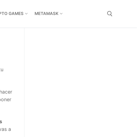
TO GAMES
METAMASK
u
hacer
oner
as a