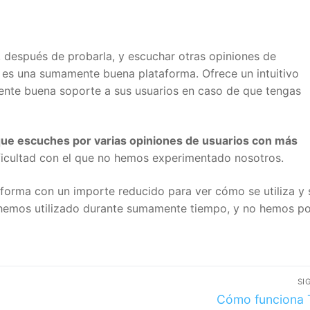
 después de probarla, y escuchar otras opiniones de
es una sumamente buena plataforma. Ofrece un intuitivo
nte buena soporte a sus usuarios en caso de que tengas
0€ when you Create an Account with B
ue escuches por varias opiniones de usuarios con más
ficultad con el que no hemos experimentado nosotros.
I want my 10 € Free
forma con un importe reducido para ver cómo se utiliza y s
 hemos utilizado durante sumamente tiempo, y no hemos po
*KYC verification and 10€ minimum deposit required to receive the bonus
SIG
Cómo funciona 