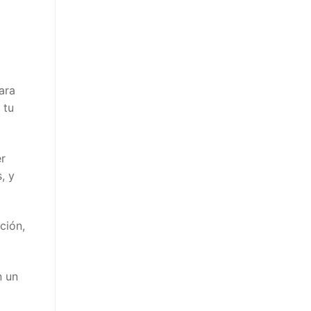
ra
tu
r
 y
ión,
 un