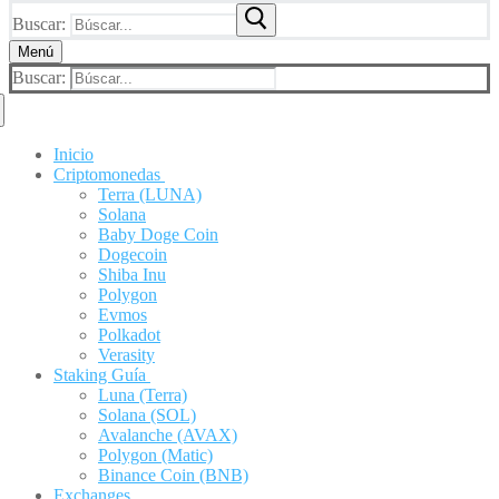
Buscar:
Menú
Buscar:
Inicio
Criptomonedas
Terra (LUNA)
Solana
Baby Doge Coin
Dogecoin
Shiba Inu
Polygon
Evmos
Polkadot
Verasity
Staking Guía
Luna (Terra)
Solana (SOL)
Avalanche (AVAX)
Polygon (Matic)
Binance Coin (BNB)
Exchanges