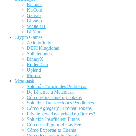
Binance
KuCoin
Gate.io
Bitvavo
WhiteBIT
BitYard
Crypto Games
Axie Infinity
DEFI Kingdoms
Splinterlands
BinaryX
RollerCoin
Upland
Mobox
Metamask
Solución Principales Problemas
De Binance a Metamask
Cómo retirar dinero y tokens
Solución Transacciones Pendientes
Cómo Agregar y Eliminar Tokens
Private key/clave privada: ¿Qué es?
Solución Insufficient Funds
Cómo configurar el Gas Fee
Cómo Exportar tu Cuenta
Cómo Recuperar tu Cuenta