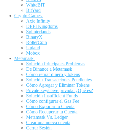
WhiteBIT
BitYard
Crypto Games
Axie Infinity
DEFI Kingdoms
Splinterlands
BinaryX
RollerCoin
Upland
Mobox
Metamask
Solución Principales Problemas
De Binance a Metamask
Cómo retirar dinero y tokens
Solución Transacciones Pendientes
Cómo Agregar y Eliminar Tokens
Private key/clave privada: ¿Qué es?
Solución Insufficient Funds
Cómo configurar el Gas Fee
Cómo Exportar tu Cuenta
Cómo Recuperar tu Cuenta
Metamask Vs. Ledger
Crear una nueva cuenta
Cerrar Sesión