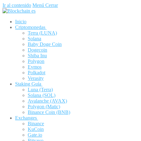
Ir al contenido
Menú
Cerrar
Inicio
Criptomonedas
Terra (LUNA)
Solana
Baby Doge Coin
Dogecoin
Shiba Inu
Polygon
Evmos
Polkadot
Verasity
Staking Guía
Luna (Terra)
Solana (SOL)
Avalanche (AVAX)
Polygon (Matic)
Binance Coin (BNB)
Exchanges
Binance
KuCoin
Gate.io
Bitvavo