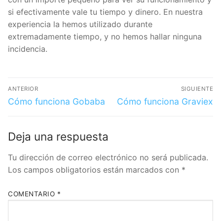
funcionamiento y si efectivamente vale tu tiempo y
dinero. En nuestra experiencia la hemos utilizado
durante extremadamente tiempo, y no hemos hallar
ninguna incidencia.
ANTERIOR
SIGUIENTE
Cómo funciona
Cómo funciona Graviex
Gobaba
👇Get 10€ when you Create an
Deja una respuesta
Account with Bitvavo 👇
Tu dirección de correo electrónico no será
publicada.
Los campos obligatorios están marcados
I want my 10 € Free
con
*
*KYC verification and 10€ minimum deposit required to receive the bonus
COMENTARIO
*