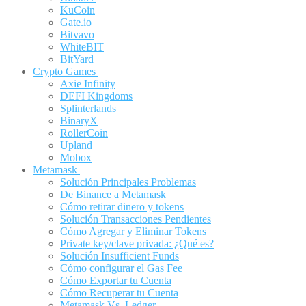
KuCoin
Gate.io
Bitvavo
WhiteBIT
BitYard
Crypto Games
Axie Infinity
DEFI Kingdoms
Splinterlands
BinaryX
RollerCoin
Upland
Mobox
Metamask
Solución Principales Problemas
De Binance a Metamask
Cómo retirar dinero y tokens
Solución Transacciones Pendientes
Cómo Agregar y Eliminar Tokens
Private key/clave privada: ¿Qué es?
Solución Insufficient Funds
Cómo configurar el Gas Fee
Cómo Exportar tu Cuenta
Cómo Recuperar tu Cuenta
Metamask Vs. Ledger