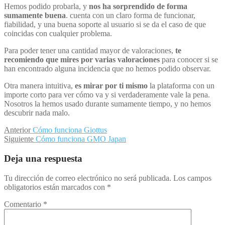
Hemos podido probarla, y
nos ha sorprendido de forma
sumamente buena
. cuenta con un claro forma de funcionar,
fiabilidad, y una buena soporte al usuario si se da el caso de que
coincidas con cualquier problema.
Para poder tener una cantidad mayor de valoraciones,
te
recomiendo que mires por varias valoraciones
para conocer si se
han encontrado alguna incidencia que no hemos podido observar.
Otra manera intuitiva,
es mirar por ti mismo
la plataforma con un
importe corto para ver cómo va y si verdaderamente vale la pena.
Nosotros la hemos usado durante sumamente tiempo, y no hemos
descubrir nada malo.
Navegación
Entrada
Anterior
Cómo funciona Giottus
anterior:
Entrada
Siguiente
Cómo funciona GMO Japan
de
siguiente:
entradas
Deja una respuesta
Tu dirección de correo electrónico no será publicada.
Los campos
obligatorios están marcados con
*
Comentario
*