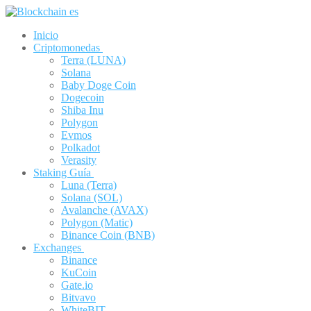
Ir
Menú
Cerrar
al
Inicio
contenido
Criptomonedas
Terra (LUNA)
Solana
Baby Doge Coin
Dogecoin
Shiba Inu
Polygon
Evmos
Polkadot
Verasity
Staking Guía
Luna (Terra)
Solana (SOL)
Avalanche (AVAX)
Polygon (Matic)
Binance Coin (BNB)
Exchanges
Binance
KuCoin
Gate.io
Bitvavo
WhiteBIT