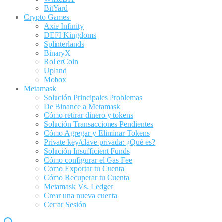
BitYard
Crypto Games
Axie Infinity
DEFI Kingdoms
Splinterlands
BinaryX
RollerCoin
Upland
Mobox
Metamask
Solución Principales Problemas
De Binance a Metamask
Cómo retirar dinero y tokens
Solución Transacciones Pendientes
Cómo Agregar y Eliminar Tokens
Private key/clave privada: ¿Qué es?
Solución Insufficient Funds
Cómo configurar el Gas Fee
Cómo Exportar tu Cuenta
Cómo Recuperar tu Cuenta
Metamask Vs. Ledger
Crear una nueva cuenta
Cerrar Sesión