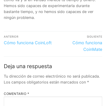
plataforma con un valor poco significativo para ver
cómo va y si en verdad merece tu tiempo y dinero.
Hemos sido capaces de experimentarla durante
bastante tiempo, y no hemos sido capaces de ver
ningún problema.
ANTERIOR
SIGUIENTE
Cómo funciona
Cómo funciona
CoinLoft
CoinMate
👇Get 10€ when you Create an
Account with Bitvavo 👇
Deja una respuesta
Tu dirección de correo electrónico no será
I want my 10 € Free
publicada.
Los campos obligatorios están marcados
con
*
*KYC verification and 10€ minimum deposit required to receive the bonus