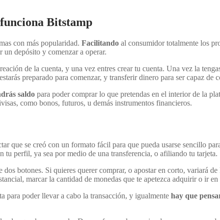
funciona Bitstamp
rmas con más popularidad.
Facilitando
al consumidor totalmente los pro
ar un depósito y comenzar a operar.
creación de la cuenta, y una vez entres crear tu cuenta. Una vez la teng
a estarás preparado para comenzar, y transferir dinero para ser capaz de 
ndrás saldo
para poder comprar lo que pretendas en el interior de la pl
ivisas, como bonos, futuros, u demás instrumentos financieros.
ectar que se creó con un formato fácil para que pueda usarse sencillo pa
 tu perfil, ya sea por medio de una transferencia, o afiliando tu tarjeta.
te dos botones. Si quieres querer comprar, o apostar en corto, variará de 
stancial, marcar la cantidad de monedas que te apetezca adquirir o ir en 
ta para poder llevar a cabo la transacción, y igualmente
hay que pensa