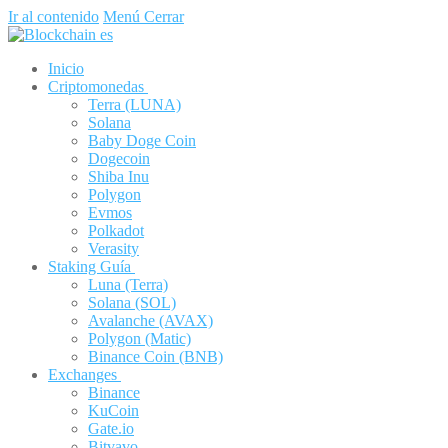
Ir al contenido
Menú
Cerrar
Inicio
Criptomonedas
Terra (LUNA)
Solana
Baby Doge Coin
Dogecoin
Shiba Inu
Polygon
Evmos
Polkadot
Verasity
Staking Guía
Luna (Terra)
Solana (SOL)
Avalanche (AVAX)
Polygon (Matic)
Binance Coin (BNB)
Exchanges
Binance
KuCoin
Gate.io
Bitvavo