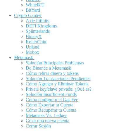
WhiteBIT
BitYard
Crypto Games
Axie Infinity
DEFI Kingdoms
Splinterlands
BinaryX
RollerCoin
Upland
Mobox
Metamask
Solución Principales Problemas
De Binance a Metamask
Cómo retirar dinero y tokens
Solución Transacciones Pendientes
Cómo Agregar y Eliminar Tokens
Private key/clave privada: ¿Qué es?
Solución Insufficient Funds
Cómo configurar el Gas Fee
Cómo Exportar tu Cuenta
Cómo Recuperar tu Cuenta
Metamask Vs. Ledger
Crear una nueva cuenta
Cerrar Sesión