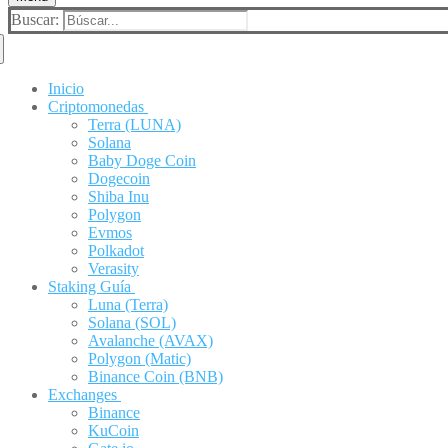
Buscar:
Inicio
Criptomonedas
Terra (LUNA)
Solana
Baby Doge Coin
Dogecoin
Shiba Inu
Polygon
Evmos
Polkadot
Verasity
Staking Guía
Luna (Terra)
Solana (SOL)
Avalanche (AVAX)
Polygon (Matic)
Binance Coin (BNB)
Exchanges
Binance
KuCoin