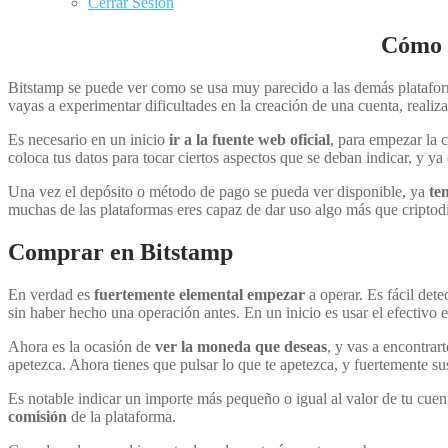
Cerrar Sesión
Cómo 
Bitstamp se puede ver como se usa muy parecido a las demás platafo
vayas a experimentar dificultades en la creación de una cuenta, realiz
Es necesario en un inicio
ir a la fuente web oficial
, para empezar la 
coloca tus datos para tocar ciertos aspectos que se deban indicar, y y
Una vez el depósito o método de pago se pueda ver disponible, ya
te
muchas de las plataformas eres capaz de dar uso algo más que criptod
Comprar en Bitstamp
En verdad es
fuertemente elemental empezar
a operar. Es fácil det
sin haber hecho una operación antes. En un inicio es usar el efectivo en
Ahora es la ocasión de
ver la moneda que deseas
, y vas a encontrar
apetezca. Ahora tienes que pulsar lo que te apetezca, y fuertemente su
Es notable indicar un importe más pequeño o igual al valor de tu cuen
comisión
de la plataforma.