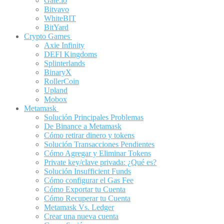
Gate.io
Bitvavo
WhiteBIT
BitYard
Crypto Games
Axie Infinity
DEFI Kingdoms
Splinterlands
BinaryX
RollerCoin
Upland
Mobox
Metamask
Solución Principales Problemas
De Binance a Metamask
Cómo retirar dinero y tokens
Solución Transacciones Pendientes
Cómo Agregar y Eliminar Tokens
Private key/clave privada: ¿Qué es?
Solución Insufficient Funds
Cómo configurar el Gas Fee
Cómo Exportar tu Cuenta
Cómo Recuperar tu Cuenta
Metamask Vs. Ledger
Crear una nueva cuenta