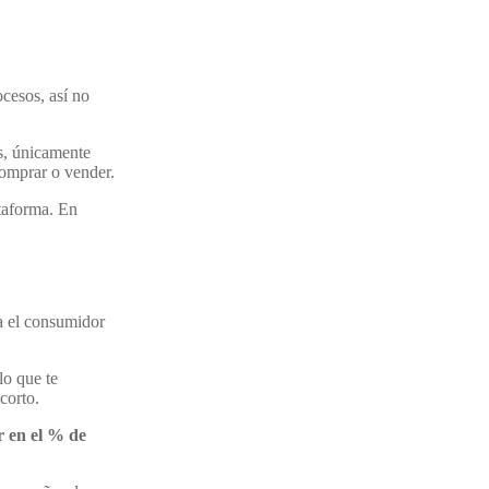
cesos, así no
as, únicamente
comprar o vender.
ataforma. En
ra el consumidor
lo que te
corto.
r en el % de