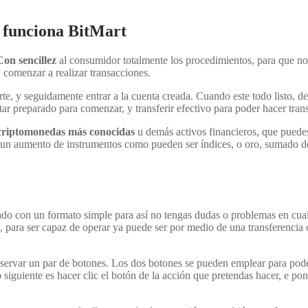
funciona BitMart
Con sencillez
al consumidor totalmente los procedimientos, para que no
y comenzar a realizar transacciones.
arte, y seguidamente entrar a la cuenta creada. Cuando este todo listo, d
star preparado para comenzar, y transferir efectivo para poder hacer tran
criptomonedas más conocidas
u demás activos financieros, que puede
a un aumento de instrumentos como pueden ser índices, o oro, sumado d
nado con un formato simple para así no tengas dudas o problemas en cua
l, para ser capaz de operar ya puede ser por medio de una transferencia 
bservar un par de botones. Los dos botones se pueden emplear para pode
 siguiente es hacer clic el botón de la acción que pretendas hacer, e pon