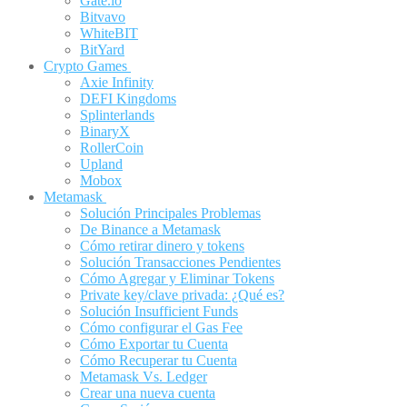
Gate.io
Bitvavo
WhiteBIT
BitYard
Crypto Games
Axie Infinity
DEFI Kingdoms
Splinterlands
BinaryX
RollerCoin
Upland
Mobox
Metamask
Solución Principales Problemas
De Binance a Metamask
Cómo retirar dinero y tokens
Solución Transacciones Pendientes
Cómo Agregar y Eliminar Tokens
Private key/clave privada: ¿Qué es?
Solución Insufficient Funds
Cómo configurar el Gas Fee
Cómo Exportar tu Cuenta
Cómo Recuperar tu Cuenta
Metamask Vs. Ledger
Crear una nueva cuenta