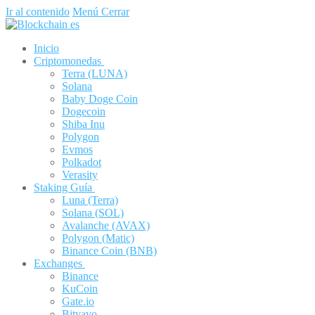
Ir al contenido
Menú
Cerrar
Inicio
Criptomonedas
Terra (LUNA)
Solana
Baby Doge Coin
Dogecoin
Shiba Inu
Polygon
Evmos
Polkadot
Verasity
Staking Guía
Luna (Terra)
Solana (SOL)
Avalanche (AVAX)
Polygon (Matic)
Binance Coin (BNB)
Exchanges
Binance
KuCoin
Gate.io
Bitvavo