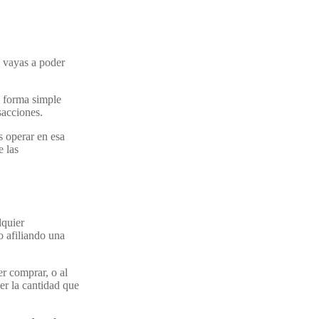
 vayas a poder
e forma simple
sacciones.
s operar en esa
e las
lquier
o afiliando una
r comprar, o al
er la cantidad que