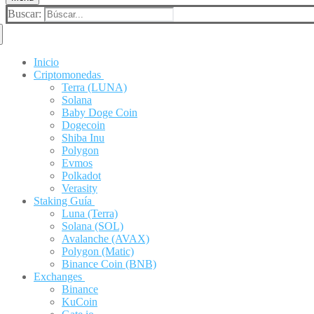
Buscar:
Inicio
Criptomonedas
Terra (LUNA)
Solana
Baby Doge Coin
Dogecoin
Shiba Inu
Polygon
Evmos
Polkadot
Verasity
Staking Guía
Luna (Terra)
Solana (SOL)
Avalanche (AVAX)
Polygon (Matic)
Binance Coin (BNB)
Exchanges
Binance
KuCoin