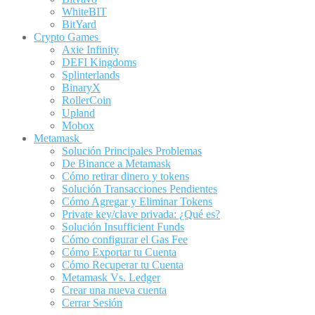
WhiteBIT
BitYard
Crypto Games
Axie Infinity
DEFI Kingdoms
Splinterlands
BinaryX
RollerCoin
Upland
Mobox
Metamask
Solución Principales Problemas
De Binance a Metamask
Cómo retirar dinero y tokens
Solución Transacciones Pendientes
Cómo Agregar y Eliminar Tokens
Private key/clave privada: ¿Qué es?
Solución Insufficient Funds
Cómo configurar el Gas Fee
Cómo Exportar tu Cuenta
Cómo Recuperar tu Cuenta
Metamask Vs. Ledger
Crear una nueva cuenta
Cerrar Sesión