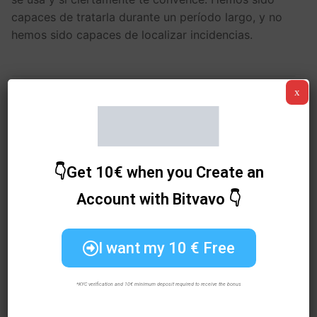
capaces de tratarla durante un período largo, y no
hemos sido capaces de localizar incidencias.
x
ANTERIOR
SIGUIENTE
Cómo funciona Bitbuy
Cómo funciona
BitClude
👇Get 10€ when you Create an
Account with Bitvavo 👇
Deja una respuesta
Tu dirección de correo electrónico no será
I want my 10 € Free
publicada.
Los campos obligatorios están marcados
con
*
*KYC verification and 10€ minimum deposit required to receive the bonus
COMENTARIO
*