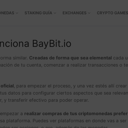
ONEDAS
STAKING GUÍA
EXCHANGES
CRYPTO GAME
ciona BayBit.io
forma similar.
Creadas de forma que sea elemental
cada u
eación de tu cuenta, comenzar a realizar transacciones o t
oficial
, para empezar el proceso, y una vez estés allí crear
tus datos para configurar ciertos aspectos que sea relevan
, y transferir efectivo para poder operar.
r empezar a
realizar compras de tus criptomonedas prefer
esa plataforma. Puedes ver plataformas en donde vas a ser
den ser acciones, o oro, además de las monedas.