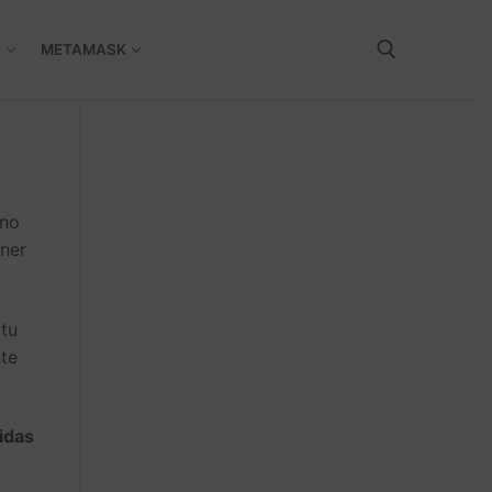
S
METAMASK
no
ener
 tu
te
idas