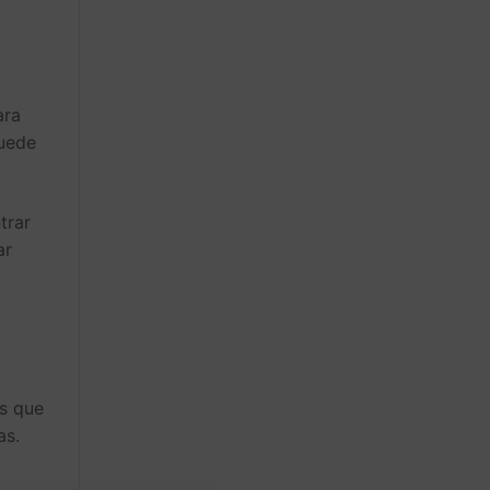
ara
puede
trar
ar
s que
as.