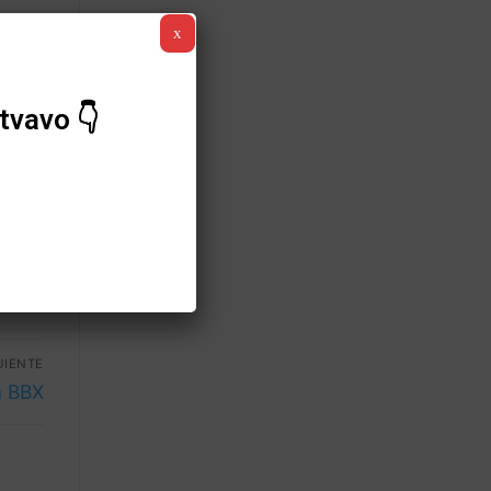
x
porte
tvavo 👇
saber
 y si
UIENTE
a BBX