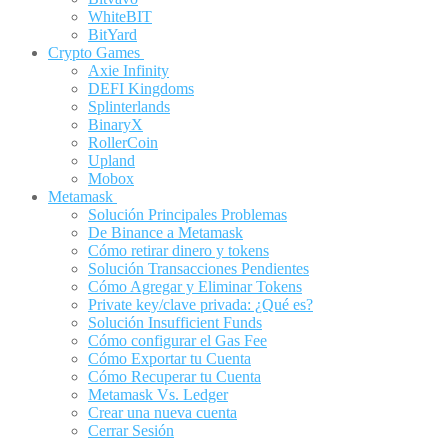
WhiteBIT
BitYard
Crypto Games
Axie Infinity
DEFI Kingdoms
Splinterlands
BinaryX
RollerCoin
Upland
Mobox
Metamask
Solución Principales Problemas
De Binance a Metamask
Cómo retirar dinero y tokens
Solución Transacciones Pendientes
Cómo Agregar y Eliminar Tokens
Private key/clave privada: ¿Qué es?
Solución Insufficient Funds
Cómo configurar el Gas Fee
Cómo Exportar tu Cuenta
Cómo Recuperar tu Cuenta
Metamask Vs. Ledger
Crear una nueva cuenta
Cerrar Sesión