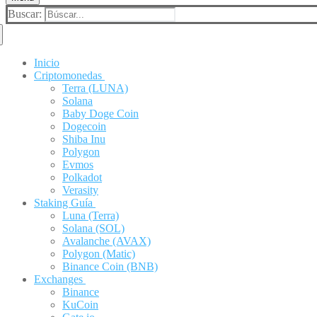
Buscar:
Inicio
Criptomonedas
Terra (LUNA)
Solana
Baby Doge Coin
Dogecoin
Shiba Inu
Polygon
Evmos
Polkadot
Verasity
Staking Guía
Luna (Terra)
Solana (SOL)
Avalanche (AVAX)
Polygon (Matic)
Binance Coin (BNB)
Exchanges
Binance
KuCoin