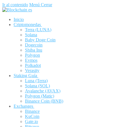
Ir al contenido
Menú
Cerrar
Inicio
Criptomonedas
Terra (LUNA)
Solana
Baby Doge Coin
Dogecoin
Shiba Inu
Polygon
Evmos
Polkadot
Verasity
Staking Guía
Luna (Terra)
Solana (SOL)
Avalanche (AVAX)
Polygon (Matic)
Binance Coin (BNB)
Exchanges
Binance
KuCoin
Gate.io
Bitvavo