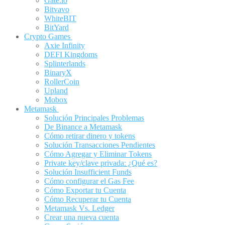
Gate.io
Bitvavo
WhiteBIT
BitYard
Crypto Games
Axie Infinity
DEFI Kingdoms
Splinterlands
BinaryX
RollerCoin
Upland
Mobox
Metamask
Solución Principales Problemas
De Binance a Metamask
Cómo retirar dinero y tokens
Solución Transacciones Pendientes
Cómo Agregar y Eliminar Tokens
Private key/clave privada: ¿Qué es?
Solución Insufficient Funds
Cómo configurar el Gas Fee
Cómo Exportar tu Cuenta
Cómo Recuperar tu Cuenta
Metamask Vs. Ledger
Crear una nueva cuenta