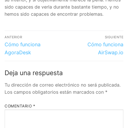
Además
siempre puedes usar la plataforma con un
importe pequeño
, y ver cómo va registrándote,
para tener una mejor idea de cómo se ve la
plataforma en su interior, y si objetivamente merece
la pena. Hemos sido capaces de verla durante
bastante tiempo, y no hemos sido capaces de
encontrar problemas.
ANTERIOR
SIGUIENTE
👇Get 10€ when you Create an
Cómo funciona
Cómo funciona
Account with Bitvavo 👇
AgoraDesk
AirSwap.io
I want my 10 € Free
Deja una respuesta
Tu dirección de correo electrónico no será
*KYC verification and 10€ minimum deposit required to receive the bonus
publicada.
Los campos obligatorios están marcados