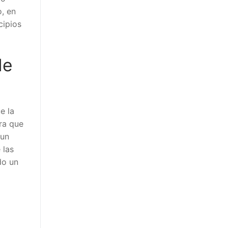
, en
ipios
de
 la
a que
un
las
o un