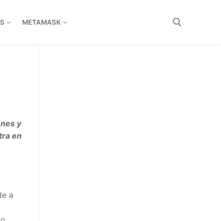
S
METAMASK
nes y
ra en
e a
o