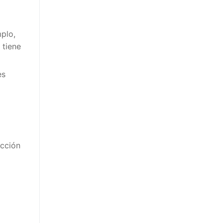
plo,
tiene
s
cción