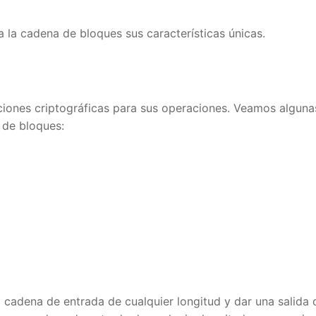
la cadena de bloques sus características únicas.
ciones criptográficas para sus operaciones. Veamos algunas
de bloques:
0€ when you Create an Account with Bi
 cadena de entrada de cualquier longitud y dar una salida 