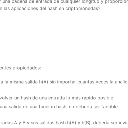
ir una cadena de entrada de cualquier longitud y proporcion
n las aplicaciones del hash en criptomonedas?
I want my 10 € Free
*KYC verification and 10€ minimum deposit required to receive the bonus
entes propiedades:
 la misma salida h(A) sin importar cuántas veces la analice
lver un hash de una entrada lo más rápido posible.
na salida de una función hash, no debería ser factible
adas A y B y sus salidas hash h(A) y h(B), debería ser invia