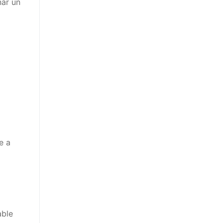
ar un
 a
ble