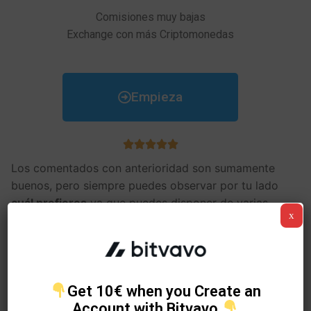
Comisiones muy bajas
Exchange con más Criptomonedas
Empieza





Los comentados con anterioridad son sumamente
buenos, pero siempre puedes observar por tu lado
cuál prefieres
ya que puedes disponer de varias
x
exchanges seguros para ser capaz de comprar
Vethor Token. Igualmente es de mucha relevancia
mirar que monedas se puede comprar en cada
página web, si te apetece comprar más de una. Para
cambiar de broker si quieres tener otra moneda y no
Get 10€ when you Create an
está disponible en ese sitio web.
Account with Bitvavo