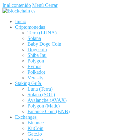
Ir al contenido
Menú
Cerrar
Inicio
Criptomonedas
Terra (LUNA)
Solana
Baby Doge Coin
Dogecoin
Shiba Inu
Polygon
Evmos
Polkadot
Verasity
Staking Guía
Luna (Terra)
Solana (SOL)
Avalanche (AVAX)
Polygon (Matic)
Binance Coin (BNB)
Exchanges
Binance
KuCoin
Gate.io
Bitvavo