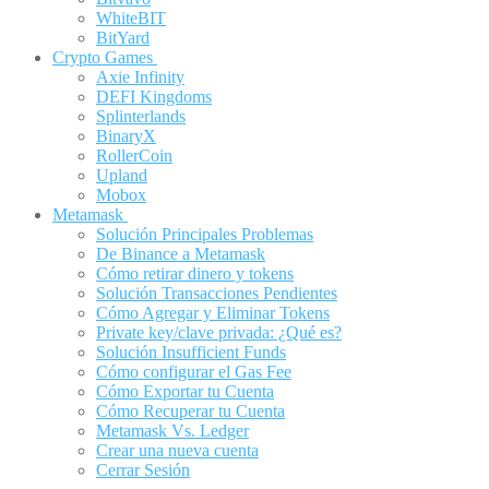
WhiteBIT
BitYard
Crypto Games
Axie Infinity
DEFI Kingdoms
Splinterlands
BinaryX
RollerCoin
Upland
Mobox
Metamask
Solución Principales Problemas
De Binance a Metamask
Cómo retirar dinero y tokens
Solución Transacciones Pendientes
Cómo Agregar y Eliminar Tokens
Private key/clave privada: ¿Qué es?
Solución Insufficient Funds
Cómo configurar el Gas Fee
Cómo Exportar tu Cuenta
Cómo Recuperar tu Cuenta
Metamask Vs. Ledger
Crear una nueva cuenta
Cerrar Sesión