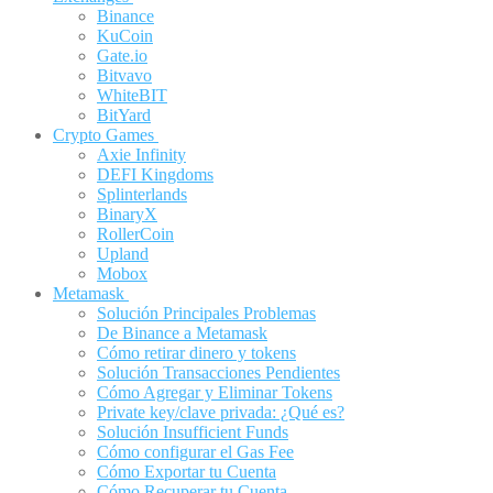
Binance
KuCoin
Gate.io
Bitvavo
WhiteBIT
BitYard
Crypto Games
Axie Infinity
DEFI Kingdoms
Splinterlands
BinaryX
RollerCoin
Upland
Mobox
Metamask
Solución Principales Problemas
De Binance a Metamask
Cómo retirar dinero y tokens
Solución Transacciones Pendientes
Cómo Agregar y Eliminar Tokens
Private key/clave privada: ¿Qué es?
Solución Insufficient Funds
Cómo configurar el Gas Fee
Cómo Exportar tu Cuenta
Cómo Recuperar tu Cuenta