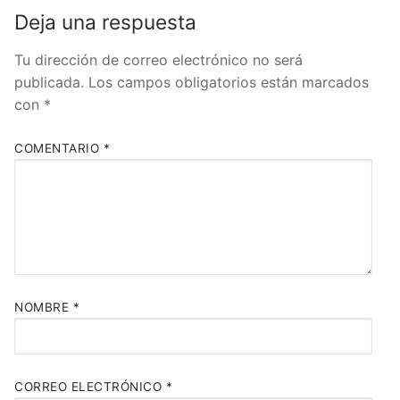
Deja una respuesta
x
Tu dirección de correo electrónico no será
publicada.
Los campos obligatorios están marcados
con
*
Get 10€ when you Create an
COMENTARIO
*
Account with Bitvavo
I want my 10 € Free
*KYC verification and 10€ minimum deposit required to receive the bonus
NOMBRE
*
CORREO ELECTRÓNICO
*