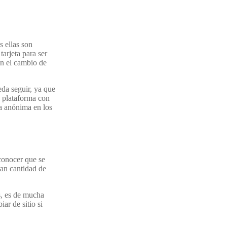
s ellas son
tarjeta para ser
on el cambio de
eda seguir, ya que
a plataforma con
ma anónima en los
 conocer que se
ran cantidad de
s, es de mucha
ar de sitio si