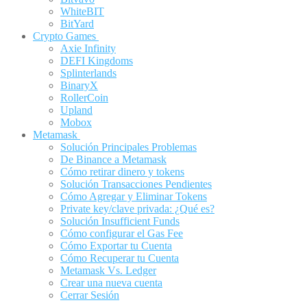
WhiteBIT
BitYard
Crypto Games
Axie Infinity
DEFI Kingdoms
Splinterlands
BinaryX
RollerCoin
Upland
Mobox
Metamask
Solución Principales Problemas
De Binance a Metamask
Cómo retirar dinero y tokens
Solución Transacciones Pendientes
Cómo Agregar y Eliminar Tokens
Private key/clave privada: ¿Qué es?
Solución Insufficient Funds
Cómo configurar el Gas Fee
Cómo Exportar tu Cuenta
Cómo Recuperar tu Cuenta
Metamask Vs. Ledger
Crear una nueva cuenta
Cerrar Sesión