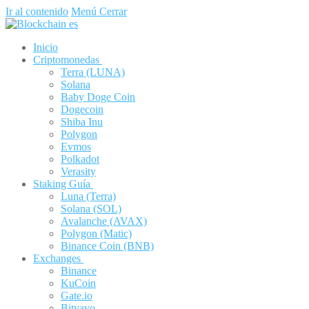
Ir al contenido
Menú
Cerrar
Inicio
Criptomonedas
Terra (LUNA)
Solana
Baby Doge Coin
Dogecoin
Shiba Inu
Polygon
Evmos
Polkadot
Verasity
Staking Guía
Luna (Terra)
Solana (SOL)
Avalanche (AVAX)
Polygon (Matic)
Binance Coin (BNB)
Exchanges
Binance
KuCoin
Gate.io
Bitvavo