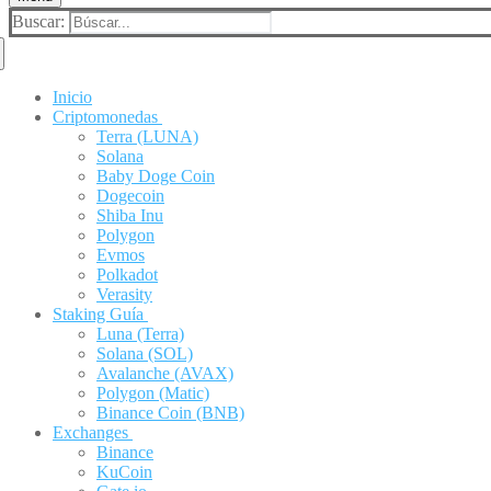
Buscar:
Inicio
Criptomonedas
Terra (LUNA)
Solana
Baby Doge Coin
Dogecoin
Shiba Inu
Polygon
Evmos
Polkadot
Verasity
Staking Guía
Luna (Terra)
Solana (SOL)
Avalanche (AVAX)
Polygon (Matic)
Binance Coin (BNB)
Exchanges
Binance
KuCoin