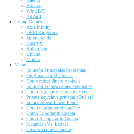
Gate.io
Bitvavo
WhiteBIT
BitYard
Crypto Games
Axie Infinity
DEFI Kingdoms
Splinterlands
BinaryX
RollerCoin
Upland
Mobox
Metamask
Solución Principales Problemas
De Binance a Metamask
Cómo retirar dinero y tokens
Solución Transacciones Pendientes
Cómo Agregar y Eliminar Tokens
Private key/clave privada: ¿Qué es?
Solución Insufficient Funds
Cómo configurar el Gas Fee
Cómo Exportar tu Cuenta
Cómo Recuperar tu Cuenta
Metamask Vs. Ledger
Crear una nueva cuenta