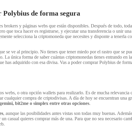
Polybius de forma segura
es brokers y páginas webs que están disponibles. Después de todo, toda
ro que toca hacer es registrarse, y ejecutar una transferencia o unir una 
emente selecciona la criptomoneda que necesites y disponte a tenerla c
 que se ve al principio. No tienes que tener miedo por el rastro que se pu
o. La única forma de saber cuántas criptomonedas tienes entrando en l
 que has adquirido con esa divisa. Vas a poder comprar Polybius de for
ios webs, o otra opción wallets para realizarlo. Es de mucha relevancia
lizar cualquier compra de criptodivisas. A día de hoy se encuentran una g
gemini, bit2me o simplex entre otras opciones
.
es
, aunque las posibilidades antes vistas son todas muy buenas. Ademá
 un casual quieres comprar más de una. Para que no sea necesario cambi
eb.