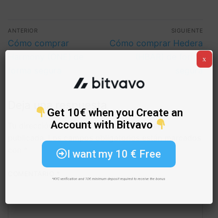
ANTERIOR
SIGUIENTE
Cómo comprar
Cómo comprar Hedera
Harmony (ONE) de
(HBAR) de forma
x
forma segura
segura
Deja una respuesta
Get 10€ when you Create an
Account with Bitvavo
Tu dirección de correo electrónico no será
publicada.
Los campos obligatorios están marcados
con
*
I want my 10 € Free
COMENTARIO
*
*KYC verification and 10€ minimum deposit required to receive the bonus