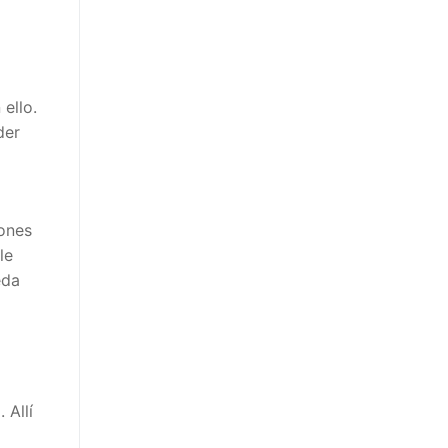
ello.
der
iones
le
eda
 Allí