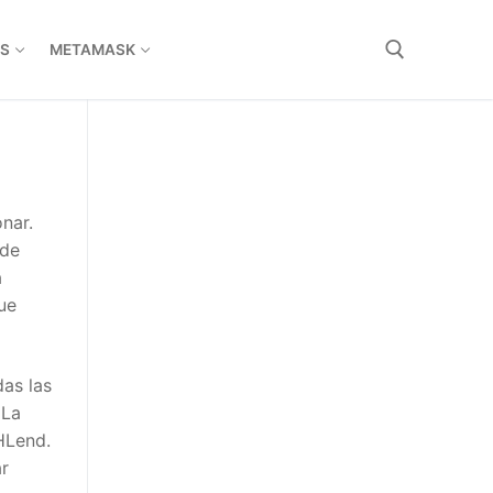
S
METAMASK
nar.
 de
a
ue
das las
 La
HLend.
ar