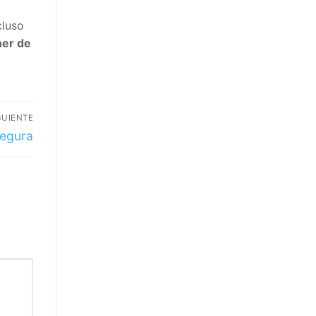
cluso
ner de
GUIENTE
egura