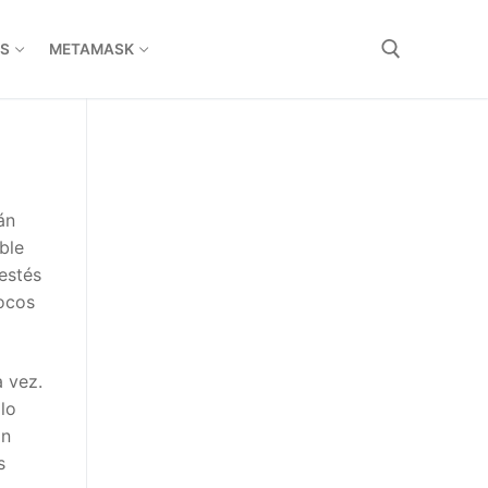
S
METAMASK
n
le
estés
ocos
 vez.
o
n