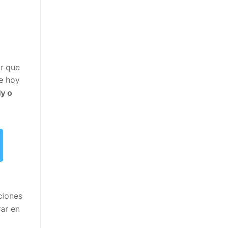
r que
e hoy
y o
iones
r en