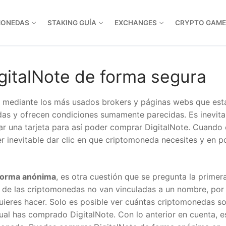
ONEDAS
STAKING GUÍA
EXCHANGES
CRYPTO GAME
italNote de forma segura
mediante los más usados brokers y páginas webs que está
das y ofrecen condiciones sumamente parecidas. Es inevitab
lar una tarjeta para así poder comprar DigitalNote. Cuando 
er inevitable dar clic en que criptomoneda necesites y en p
forma anónima
, es otra cuestión que se pregunta la primera
de las criptomonedas no van vinculadas a un nombre, por l
ieres hacer. Solo es posible ver cuántas criptomonedas so
ual has comprado DigitalNote. Con lo anterior en cuenta, es