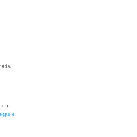
x
tvavo 👇
eda.
UIENTE
egura