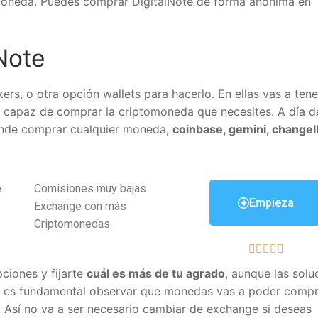
oneda. Puedes comprar DigitalNote de forma anónima en
Note
s, o otra opción wallets para hacerlo. En ellas vas a tene
er capaz de comprar la criptomoneda que necesites. A día d
nde comprar cualquier moneda,
coinbase, gemini, changell
Comisiones muy bajas
Empieza
Exchange con más
Criptomonedas





iones y fijarte
cuál es más de tu agrado
, aunque las soluc
 es fundamental observar que monedas vas a poder compra
Así no va a ser necesario cambiar de exchange si deseas