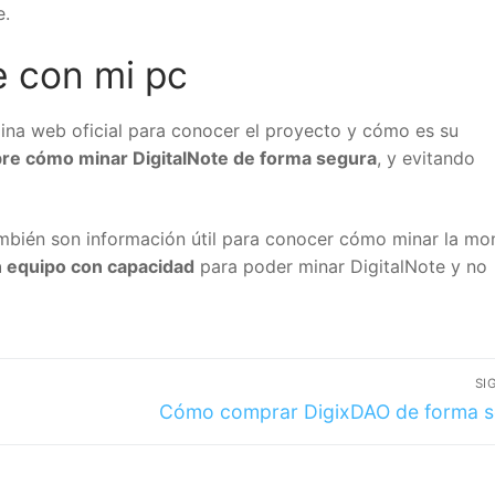
.
 con mi pc
ina web oficial para conocer el proyecto y cómo es su
e cómo minar DigitalNote de forma segura
, y evitando
0€ when you Create an Account with Bi
bién son información útil para conocer cómo minar la mon
I want my 10 € Free
 equipo con capacidad
para poder minar DigitalNote y no
*KYC verification and 10€ minimum deposit required to receive the bonus
SIG
Cómo comprar DigixDAO de forma s