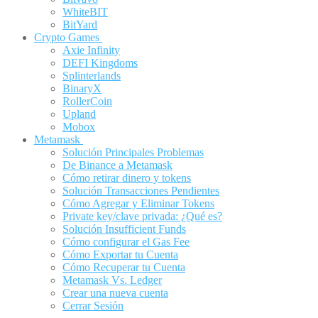
WhiteBIT
BitYard
Crypto Games
Axie Infinity
DEFI Kingdoms
Splinterlands
BinaryX
RollerCoin
Upland
Mobox
Metamask
Solución Principales Problemas
De Binance a Metamask
Cómo retirar dinero y tokens
Solución Transacciones Pendientes
Cómo Agregar y Eliminar Tokens
Private key/clave privada: ¿Qué es?
Solución Insufficient Funds
Cómo configurar el Gas Fee
Cómo Exportar tu Cuenta
Cómo Recuperar tu Cuenta
Metamask Vs. Ledger
Crear una nueva cuenta
Cerrar Sesión