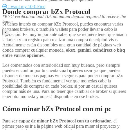
I want my 10 € Free
Donde comprar bZx Protocol
*KYC verification and 10€ minimum deposit required to receive the
bonus
Si tienes interés en comprar bZx Protocol, puedes encontrar varias
bastantes brokers, o también wallets para poder llevar a cabo la
x
operación. Es muy importante saber que se requiere tener que añadir
la tarjeta y un registro para realizar una compra de criptodivisas.
Actualmente están disponibles una gran cantidad de páginas web
donde comprar cualquier moneda,
okex, gemini, coindirect o bisq
entre varias opciones
.
Los comentados con anterioridad son muy buenos, pero siempre
puedes encontrar por tu cuenta
cuál quieres usar
ya que puedes
disponer de muchas páginas web seguras para poder comprar bZx
Protocol. También es fundamental ver que monedas cabe la
posibilidad de comprar en cada broker, si por un casual quieres
comprar más de una. Para no tener que cambiar de broker si quieres
tener otra moneda y no está disponible en ese broker.
Cómo minar bZx Protocol con mi pc
Para
ser capaz de minar bZx Protocol con tu ordenador
, el
primer paso es ir a la página web oficial para mirar el proyecto y