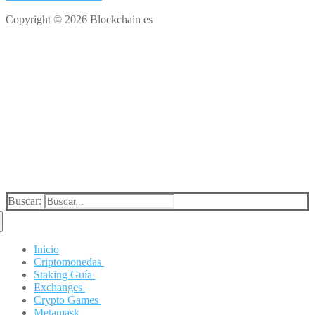
Copyright © 2026 Blockchain es
Buscar:
Inicio
Criptomonedas
Staking Guía
Terra (LUNA)
Exchanges
Solana
Luna (Terra)
Crypto Games
Baby Doge Coin
Solana (SOL)
Binance
Metamask
Dogecoin
Avalanche (AVAX)
KuCoin
Axie Infinity