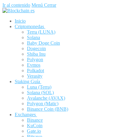
Ir al contenido
Menú
Cerrar
Inicio
Criptomonedas
Terra (LUNA)
Solana
Baby Doge Coin
Dogecoin
Shiba Inu
Polygon
Evmos
Polkadot
Verasity
Staking Guía
Luna (Terra)
Solana (SOL)
Avalanche (AVAX)
Polygon (Matic)
Binance Coin (BNB)
Exchanges
Binance
KuCoin
Gate.io
Bitvavo