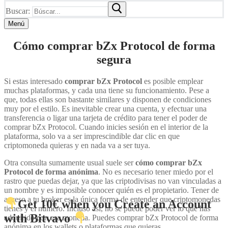
Buscar:
Menú
Cómo comprar bZx Protocol de forma
segura
Si estas interesado
comprar bZx Protocol
es posible emplear
muchas plataformas, y cada una tiene su funcionamiento. Pese a
que, todas ellas son bastante similares y disponen de condiciones
muy por el estilo. Es inevitable crear una cuenta, y efectuar una
transferencia o ligar una tarjeta de crédito para tener el poder de
comprar bZx Protocol. Cuando inicies sesión en el interior de la
plataforma, solo va a ser imprescindible dar clic en que
criptomoneda quieras y en nada va a ser tuya.
Otra consulta sumamente usual suele ser
cómo comprar bZx
Protocol de forma anónima
. No es necesario tener miedo por el
rastro que puedas dejar, ya que las criptodivisas no van vinculadas a
un nombre y es imposible conocer quién es el propietario. Tener de
acceso a tu broker es la única forma de entender que criptomonedas
Get 10€ when you Create an Account
tienes y el número. Incluso así, no se puede poder ver lo que has
with Bitvavo
adquirido con esa moneda. Puedes comprar bZx Protocol de forma
anónima en los wallets o plataformas que quieras.