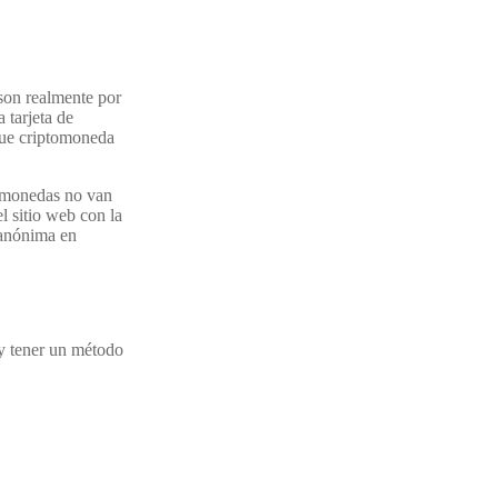
son realmente por
 tarjeta de
 que criptomoneda
tomonedas no van
l sitio web con la
 anónima en
 y tener un método