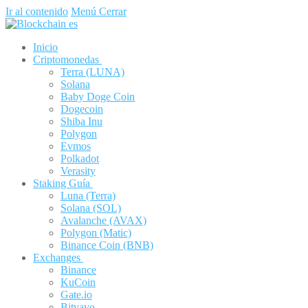
Ir al contenido
Menú
Cerrar
Inicio
Criptomonedas
Terra (LUNA)
Solana
Baby Doge Coin
Dogecoin
Shiba Inu
Polygon
Evmos
Polkadot
Verasity
Staking Guía
Luna (Terra)
Solana (SOL)
Avalanche (AVAX)
Polygon (Matic)
Binance Coin (BNB)
Exchanges
Binance
KuCoin
Gate.io
Bitvavo