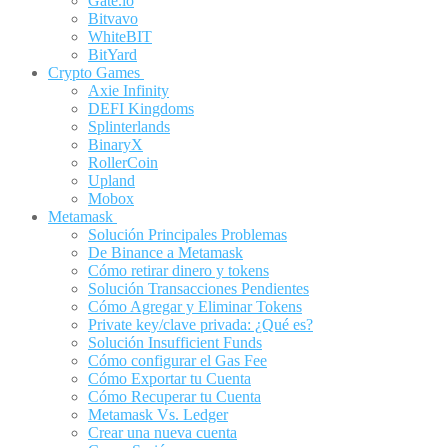
Gate.io
Bitvavo
WhiteBIT
BitYard
Crypto Games
Axie Infinity
DEFI Kingdoms
Splinterlands
BinaryX
RollerCoin
Upland
Mobox
Metamask
Solución Principales Problemas
De Binance a Metamask
Cómo retirar dinero y tokens
Solución Transacciones Pendientes
Cómo Agregar y Eliminar Tokens
Private key/clave privada: ¿Qué es?
Solución Insufficient Funds
Cómo configurar el Gas Fee
Cómo Exportar tu Cuenta
Cómo Recuperar tu Cuenta
Metamask Vs. Ledger
Crear una nueva cuenta