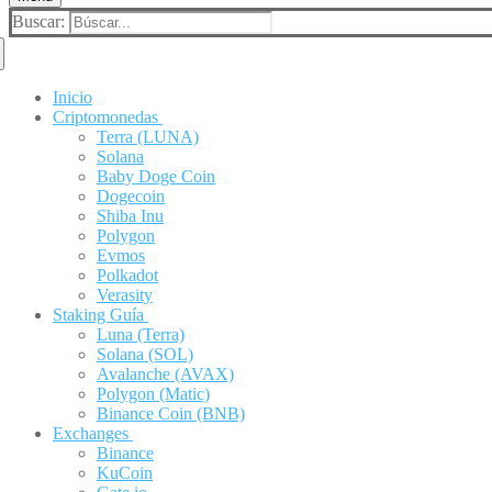
Buscar:
Inicio
Criptomonedas
Terra (LUNA)
Solana
Baby Doge Coin
Dogecoin
Shiba Inu
Polygon
Evmos
Polkadot
Verasity
Staking Guía
Luna (Terra)
Solana (SOL)
Avalanche (AVAX)
Polygon (Matic)
Binance Coin (BNB)
Exchanges
Binance
KuCoin