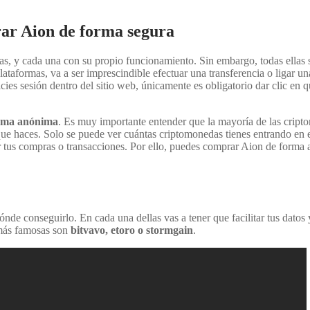
r Aion de forma segura
s, y cada una con su propio funcionamiento. Sin embargo, todas ellas 
ataformas, va a ser imprescindible efectuar una transferencia o ligar una
icies sesión dentro del sitio web, únicamente es obligatorio dar clic en
rma anónima
. Es muy importante entender que la mayoría de las crip
ue haces. Solo se puede ver cuántas criptomonedas tienes entrando en e
 tus compras o transacciones. Por ello, puedes comprar Aion de forma
de conseguirlo. En cada una dellas vas a tener que facilitar tus datos
 más famosas son
bitvavo, etoro o stormgain
.