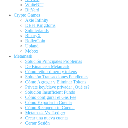
WhiteBIT
BitYard
Crypto Games
Axie Infinity
DEFI Kingdoms
Splinterlands
BinaryX
RollerCoin
Upland
Mobox
Metamask
Solución Principales Problemas
De Binance a Metamask
Cómo retirar dinero y tokens
Solución Transacciones Pendientes
Cómo Agregar y Eliminar Tokens
Private key/clave privada: ¿Qué es?
Solución Insufficient Funds
Cómo configurar el Gas Fee
Cómo Exportar tu Cuenta
Cómo Recuperar tu Cuenta
Metamask Vs. Ledger
Crear una nueva cuenta
Cerrar Sesión