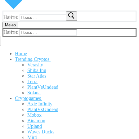
Найти:
Меню
Найти:
Home
Trending Cryptos
Verasity
Shiba Inu
Star Atlas
Terra
PlantVsUndead
Solana
Cryptogames
Axie Infinity
PlantVsUndead
Mobox
Binamon
Upland
Waves Ducks
Mir4