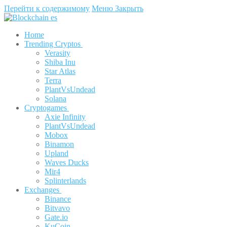
Перейти к содержимому
Меню
Закрыть
Home
Trending Cryptos
Verasity
Shiba Inu
Star Atlas
Terra
PlantVsUndead
Solana
Cryptogames
Axie Infinity
PlantVsUndead
Mobox
Binamon
Upland
Waves Ducks
Mir4
Splinterlands
Exchanges
Binance
Bitvavo
Gate.io
KuCoin