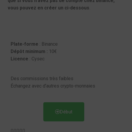
que si vous n’avez pas de compte chez binance,
vous pouvez en créer un ci-dessous
.
Plate-forme
: Binance
Dépôt minimum :
10€
Licence
: Cysec
Des commissions très faibles
Échangez avec d’autres crypto-monnaies
Début




