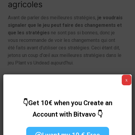
agricoles
Avant de parler des meilleures stratégies,
je voudrais
signaler que le jeu peut faire des changements et
que les stratégies
ne sont pas si bonnes, donc je
vous recommande de voir les changements qui ont
été faits avant d’utiliser ces stratégies. Ceci étant dit,
jetons un coup d’œil aux meilleures stratégies dans le
jeu Plant vs Undead aujourd’hui.
L’investissement
initial pour cette stratégie est de
x
10 PVU (environ 190$) si vous êtes nouveau au
jeu, et de 5,4 PVU (environ 102$)
si vous avez déjà
commencé le jeu et possédez les packs principaux.
👇Get 10€ when you Create an
Le bénéfice que nous obtiendrons de cette stratégie
Account with Bitvavo 👇
est de 1 graine, ce qui équivaut actuellement
sur le
Marché à 90 PVU, ce qui équivaut à 1.700$ environ
en plus des 500$ environ qu’il génère