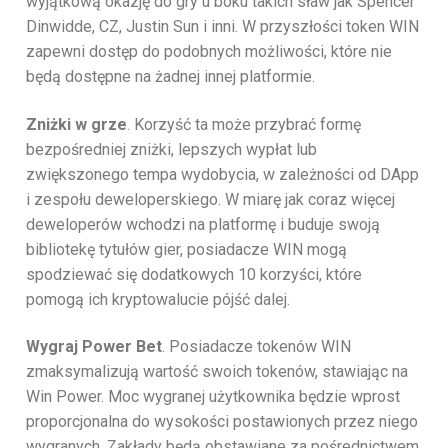
wyjątkową okazję do gry u boku takich sław jak Spencer
Dinwidde, CZ, Justin Sun i inni. W przyszłości token WIN
zapewni dostęp do podobnych możliwości, które nie
będą dostępne na żadnej innej platformie.
Zniżki w grze
. Korzyść ta może przybrać formę
bezpośredniej zniżki, lepszych wypłat lub
zwiększonego tempa wydobycia, w zależności od DApp
i zespołu deweloperskiego. W miarę jak coraz więcej
deweloperów wchodzi na platformę i buduje swoją
bibliotekę tytułów gier, posiadacze WIN mogą
spodziewać się dodatkowych 10 korzyści, które
pomogą ich kryptowalucie pójść dalej.
Wygraj Power Bet
. Posiadacze tokenów WIN
zmaksymalizują wartość swoich tokenów, stawiając na
Win Power. Moc wygranej użytkownika będzie wprost
proporcjonalna do wysokości postawionych przez niego
wygranych. Zakłady będą obstawiane za pośrednictwem