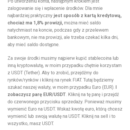
Po utworzeniu konta, następnym krokiem jest
zalogowanie się i wpłacenie środków. Dla mnie
najbardziej praktyczny
jest sposób z kartą kredytową,
chociaż ma 1,8% prowizji,
można mieć saldo
natychmiast na koncie, podczas gdy z przelewem
bankowym, nie ma prowizji, ale trzeba czekać kilka dni,
aby mieć saldo dostępne.
Za swoje środki musimy najpierw kupić stablecoina lub
inną kryptowalutę, w moim przypadku chętnie korzystam
z USDT (Tether). Aby to zrobić, przejdźmy do
rynków/rynków i kliknij na rynek FIAT. Tutaj będziemy
szukać naszej waluty, w moim przypadku Euro (EUR).
I
zobaczysz parę EUR/USDT
. Kliknij na tę parę i przejdź
do czerwonego przycisku sprzedaży. Ponieważ musimy
wymienić Euro na USDT. Wskaż kwotę euro, którą chcesz
wymienić lub swoją walutę na USDT. Kliknij na sell i to
wszystko, masz USDT.