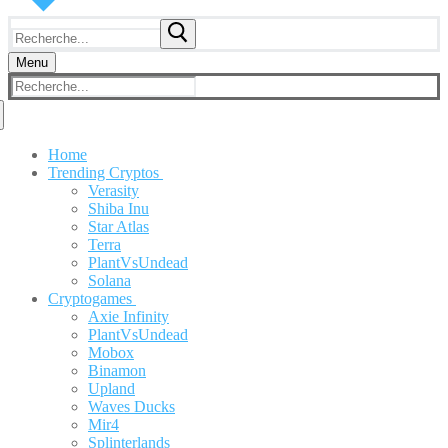
Rechercher
:
Menu
Rechercher
:
Home
Trending Cryptos
Verasity
Shiba Inu
Star Atlas
Terra
PlantVsUndead
Solana
Cryptogames
Axie Infinity
PlantVsUndead
Mobox
Binamon
Upland
Waves Ducks
Mir4
Splinterlands