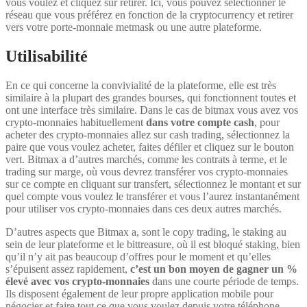
vous voulez et cliquez sur retirer. Ici, vous pouvez sélectionner le
réseau que vous préférez en fonction de la cryptocurrency et retirer
vers votre porte-monnaie metmask ou une autre plateforme.
Utilisabilité
En ce qui concerne la convivialité de la plateforme, elle est très
similaire à la plupart des grandes bourses, qui fonctionnent toutes et
ont une interface très similaire. Dans le cas de bitmax vous avez vos
crypto-monnaies habituellement
dans votre compte cash
, pour
acheter des crypto-monnaies allez sur cash trading, sélectionnez la
paire que vous voulez acheter, faites défiler et cliquez sur le bouton
vert. Bitmax a d’autres marchés, comme les contrats à terme, et le
trading sur marge, où vous devrez transférer vos crypto-monnaies
sur ce compte en cliquant sur transfert, sélectionnez le montant et sur
quel compte vous voulez le transférer et vous l’aurez instantanément
pour utiliser vos crypto-monnaies dans ces deux autres marchés.
D’autres aspects que Bitmax a, sont le copy trading, le staking au
sein de leur plateforme et le bittreasure, où il est bloqué staking, bien
qu’il n’y ait pas beaucoup d’offres pour le moment et qu’elles
s’épuisent assez rapidement,
c’est un bon moyen de gagner un %
élevé avec vos crypto-monnaies
dans une courte période de temps.
Ils disposent également de leur propre application mobile pour
négocier et faire tout ce que vous voulez depuis votre téléphone