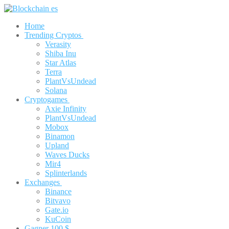
Aller
Menu
Fermer
au
Home
contenu
Trending Cryptos
Verasity
Shiba Inu
Star Atlas
Terra
PlantVsUndead
Solana
Cryptogames
Axie Infinity
PlantVsUndead
Mobox
Binamon
Upland
Waves Ducks
Mir4
Splinterlands
Exchanges
Binance
Bitvavo
Gate.io
KuCoin
Gagner 100 $