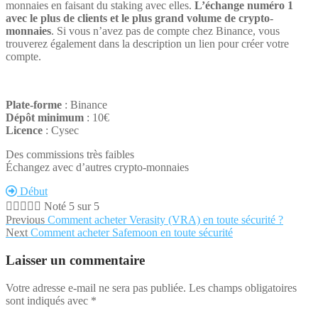
monnaies en faisant du staking avec elles.
L’échange numéro 1
avec le plus de clients et le plus grand volume de crypto-
monnaies
. Si vous n’avez pas de compte chez Binance, vous
trouverez également dans la description un lien pour créer votre
compte.
Plate-forme
: Binance
Dépôt minimum
: 10€
Licence
: Cysec
Des commissions très faibles
Échangez avec d’autres crypto-monnaies
Début





Noté 5 sur 5
Navigation
Previous
Previous
Comment acheter Verasity (VRA) en toute sécurité ?
Next
post:
Next
Comment acheter Safemoon en toute sécurité
de
post:
l’article
Laisser un commentaire
Votre adresse e-mail ne sera pas publiée.
Les champs obligatoires
sont indiqués avec
*