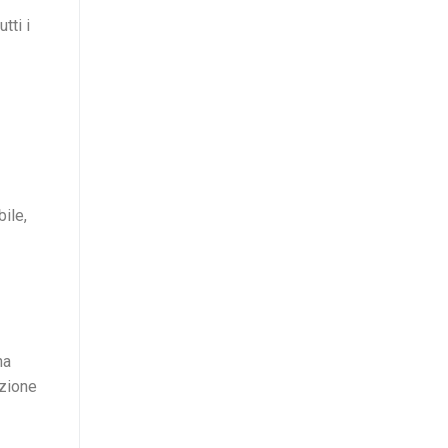
tti i
bile,
na
azione