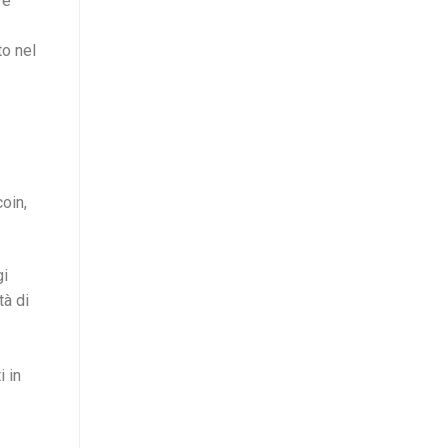
 e
to nel
coin,
gi
tà di
i in