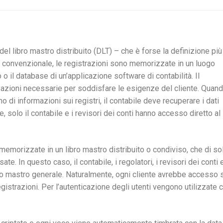
l libro mastro distribuito (DLT) – che è forse la definizione più
tà convenzionale, le registrazioni sono memorizzate in un luogo
lo o il database di un’applicazione software di contabilità. Il
azioni necessarie per soddisfare le esigenze del cliente. Quand
o di informazioni sui registri, il contabile deve recuperare i dati
e, solo il contabile e i revisori dei conti hanno accesso diretto al 
 memorizzate in un libro mastro distribuito o condiviso, che di sol
e. In questo caso, il contabile, i regolatori, i revisori dei conti e
bro mastro generale. Naturalmente, ogni cliente avrebbe accesso 
egistrazioni. Per l’autenticazione degli utenti vengono utilizzate c