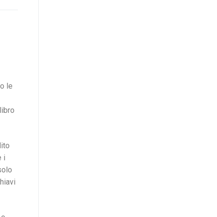
o le
libro
ito
 i
solo
hiavi