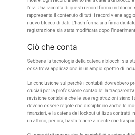
Inoltre, ogni record inserito nella catena di blocco
l’ora. Una raccolta di questi record forma un blocco
rappresenta il contenuto di tutti i record viene ag
nuovo blocco di dati. L’hash forma una firma digita
registrazione sia stata modificata dopo l’inseriment
Ciò che conta
Sebbene la tecnologia della catena a blocchi sia stat
essa trova applicazione in un ampio spettro di indus
La conclusione sul perché i contabili dovrebbero pr
cruciali per la professione contabile: la trasparenza 
revisione contabile che le sue registrazioni siano f
devono essere regole che disciplinino anche le moda
finanziari, e la catena del lockout utilizza contratti in
un attimo; per ora, basta tenere a mente che traspa