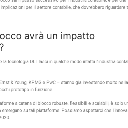
blocco sia il passo successivo per l’industria contabile, e per una
plicazioni per il settore contabile, che dovrebbero riguardare tu
locco avrà un impatto
?
 la tecnologia DLT lasci in qualche modo intatta l’industria conta
e, Ernst & Young, KPMG e PwC – stanno già investendo molto nella
occhi prototipo in funzione.
rme a catena di blocco robuste, flessibili e scalabili, è solo u
tà emergano su tali piattaforme. Possiamo aspettarci che l’innov
 2020.