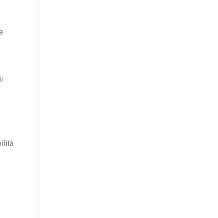
le
i
ilità