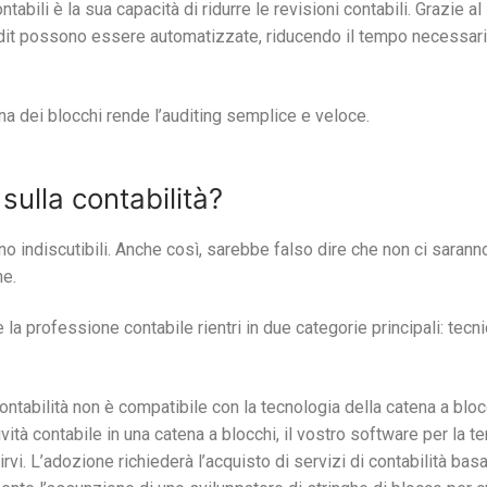
ili è la sua capacità di ridurre le revisioni contabili. Grazie al
i audit possono essere automatizzate, riducendo il tempo necessar
atena dei blocchi rende l’auditing semplice e veloce.
sulla contabilità?
ono indiscutibili. Anche così, sarebbe falso dire che non ci sarann
ne.
 la professione contabile rientri in due categorie principali: tecn
contabilità non è compatibile con la tecnologia della catena a bloc
vità contabile in una catena a blocchi, il vostro software per la t
vi. L’adozione richiederà l’acquisto di servizi di contabilità basa