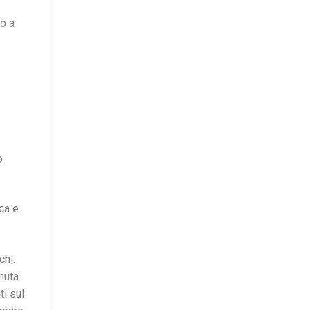
io a
o
ica e
chi.
enuta
ti sul