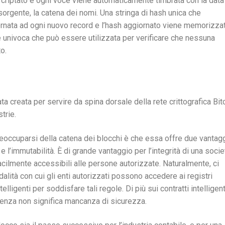
 è criptato e ogni voce viene automaticamente timbrata con la data
 sorgente, la catena dei nomi. Una stringa di hash unica che
giornata ad ogni nuovo record e l’hash aggiornato viene memorizza
le univoca che può essere utilizzata per verificare che nessuna
o.
a creata per servire da spina dorsale della rete crittografica Bit
trie.
eoccuparsi della catena dei blocchi è che essa offre due vantag
e l’immutabilità. È di grande vantaggio per l’integrità di una socie
acilmente accessibili alle persone autorizzate. Naturalmente, ci
lità con cui gli enti autorizzati possono accedere ai registri
telligenti per soddisfare tali regole. Di più sui contratti intelligent
renza non significa mancanza di sicurezza.