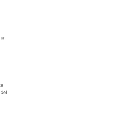
 un
te
 del