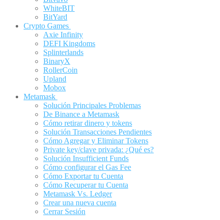
WhiteBIT
BitYard
Crypto Games
Axie Infinity
DEFI Kingdoms
Splinterlands
BinaryX
RollerCoin
Upland
Mobox
Metamask
Solución Principales Problemas
De Binance a Metamask
Cómo retirar dinero y tokens
Solución Transacciones Pendientes
Cómo Agregar y Eliminar Tokens
Private key/clave privada: ¿Qué es?
Solución Insufficient Funds
Cómo configurar el Gas Fee
Cómo Exportar tu Cuenta
Cómo Recuperar tu Cuenta
Metamask Vs. Ledger
Crear una nueva cuenta
Cerrar Sesión