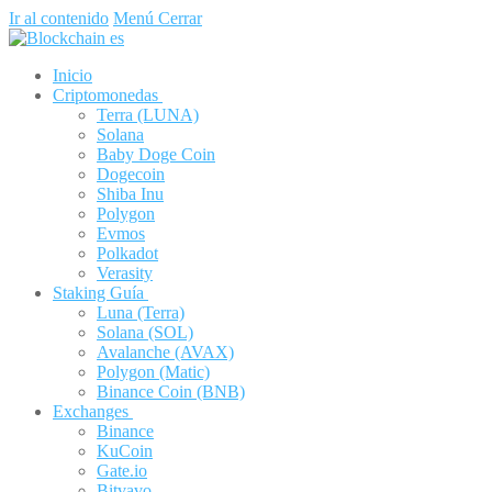
Ir al contenido
Menú
Cerrar
Inicio
Criptomonedas
Terra (LUNA)
Solana
Baby Doge Coin
Dogecoin
Shiba Inu
Polygon
Evmos
Polkadot
Verasity
Staking Guía
Luna (Terra)
Solana (SOL)
Avalanche (AVAX)
Polygon (Matic)
Binance Coin (BNB)
Exchanges
Binance
KuCoin
Gate.io
Bitvavo