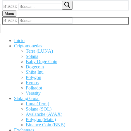
Buscar:
Menú
Buscar:
Inicio
Criptomonedas
Terra (LUNA)
Solana
Baby Doge Coin
Dogecoin
Shiba Inu
Polygon
Evmos
Polkadot
Verasity
Staking Guía
Luna (Terra)
Solana (SOL)
Avalanche (AVAX)
Polygon (Matic)
Binance Coin (BNB)
Exchanges