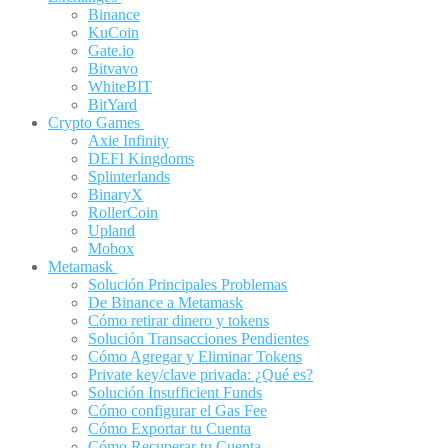
Binance
KuCoin
Gate.io
Bitvavo
WhiteBIT
BitYard
Crypto Games
Axie Infinity
DEFI Kingdoms
Splinterlands
BinaryX
RollerCoin
Upland
Mobox
Metamask
Solución Principales Problemas
De Binance a Metamask
Cómo retirar dinero y tokens
Solución Transacciones Pendientes
Cómo Agregar y Eliminar Tokens
Private key/clave privada: ¿Qué es?
Solución Insufficient Funds
Cómo configurar el Gas Fee
Cómo Exportar tu Cuenta
Cómo Recuperar tu Cuenta