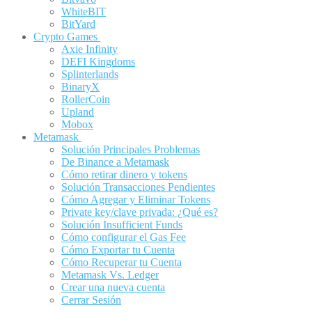
WhiteBIT
BitYard
Crypto Games
Axie Infinity
DEFI Kingdoms
Splinterlands
BinaryX
RollerCoin
Upland
Mobox
Metamask
Solución Principales Problemas
De Binance a Metamask
Cómo retirar dinero y tokens
Solución Transacciones Pendientes
Cómo Agregar y Eliminar Tokens
Private key/clave privada: ¿Qué es?
Solución Insufficient Funds
Cómo configurar el Gas Fee
Cómo Exportar tu Cuenta
Cómo Recuperar tu Cuenta
Metamask Vs. Ledger
Crear una nueva cuenta
Cerrar Sesión