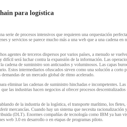
hain para logística
na serie de procesos intensivos que requieren una orquestación perfect
r bienes y servicios se parece mucho más a una web que a una cadena en
hos agentes de terceros dispersos por varios países, a menudo se vuelv
difícil será luchar contra la expansión de la información. Las operaci
r la cadena de suministro son anticuados y voluminosos. Las capas buro
ario. Estos intermediarios ofuscados sirven como una solución a corto p
as demandas de un mercado global de ritmo acelerado.
para eliminar las cadenas de suministro hinchadas e incompetentes. Las
ue las industrias hacen negocios al ofrecer procesos descentralizados d
ndo de la industria de la logística, el transporte marítimo, los fletes, 
sferir mercancías. Cuando hay un sistema que necesita racionalización y
istribuida (DLT). Enormes compañías de tecnología como IBM ya han vist
nes web 3.0 en desarrollo o en etapas de programas piloto.