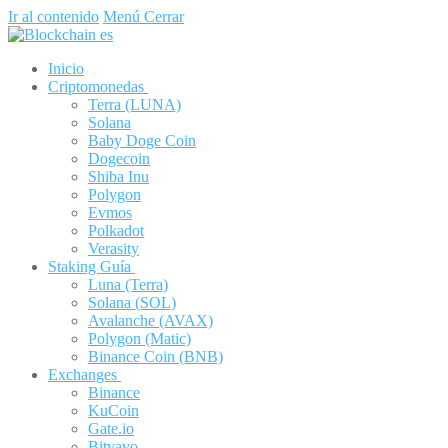
Ir al contenido
Menú
Cerrar
Inicio
Criptomonedas
Terra (LUNA)
Solana
Baby Doge Coin
Dogecoin
Shiba Inu
Polygon
Evmos
Polkadot
Verasity
Staking Guía
Luna (Terra)
Solana (SOL)
Avalanche (AVAX)
Polygon (Matic)
Binance Coin (BNB)
Exchanges
Binance
KuCoin
Gate.io
Bitvavo