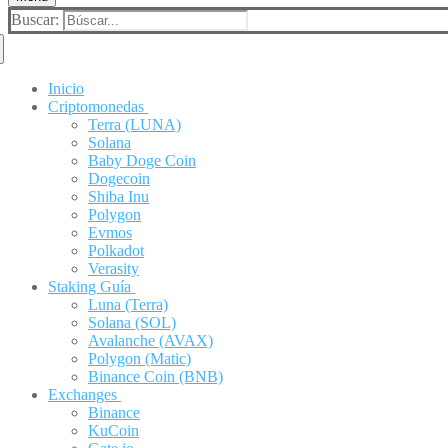
Buscar:
Inicio
Criptomonedas
Terra (LUNA)
Solana
Baby Doge Coin
Dogecoin
Shiba Inu
Polygon
Evmos
Polkadot
Verasity
Staking Guía
Luna (Terra)
Solana (SOL)
Avalanche (AVAX)
Polygon (Matic)
Binance Coin (BNB)
Exchanges
Binance
KuCoin