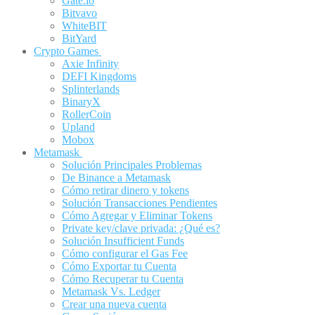
Gate.io
Bitvavo
WhiteBIT
BitYard
Crypto Games
Axie Infinity
DEFI Kingdoms
Splinterlands
BinaryX
RollerCoin
Upland
Mobox
Metamask
Solución Principales Problemas
De Binance a Metamask
Cómo retirar dinero y tokens
Solución Transacciones Pendientes
Cómo Agregar y Eliminar Tokens
Private key/clave privada: ¿Qué es?
Solución Insufficient Funds
Cómo configurar el Gas Fee
Cómo Exportar tu Cuenta
Cómo Recuperar tu Cuenta
Metamask Vs. Ledger
Crear una nueva cuenta