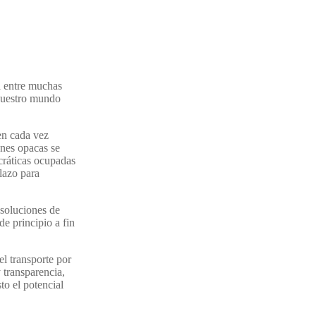
a entre muchas
 nuestro mundo
en cada vez
ones opacas se
cráticas ocupadas
lazo para
 soluciones de
e principio a fin
el transporte por
 transparencia,
o el potencial